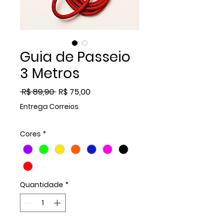
Guia de Passeio
3 Metros
Preço
Preço
 R$ 89,90 
R$ 75,00
normal
promocional
Entrega Correios
Cores
*
Quantidade
*