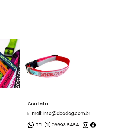
Contato
E-mail:
info@doodog.com.br
TEL: (11) 96693 8484